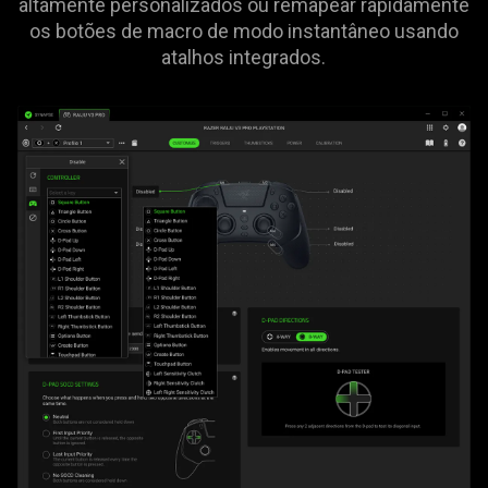
altamente personalizados ou remapear rapidamente
will
os botões de macro de modo instantâneo usando
update
atalhos integrados.
the
content
of
this
page.