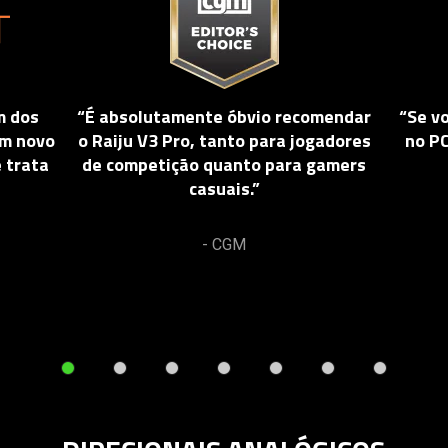
is
a
carousel.
Use
Next
m dos
“É absolutamente óbvio recomendar
“Se v
and
um novo
o Raiju V3 Pro, tanto para jogadores
no PC
Previous
 trata
de competição quanto para gamers
buttons
casuais.”
to
navigate,
or
- CGM
jump
to
a
slide
using
the
slide
dots.