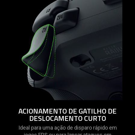
provide
additional
information.
ACIONAMENTO DE GATILHO DE
DESLOCAMENTO CURTO
Ideal para uma ação de disparo rápido em
jogos FPS ou para lançar ataques em