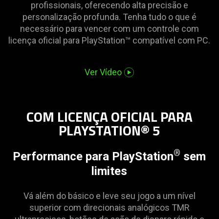
profissionais, oferecendo alta precisão e
is
personalização profunda. Tenha tudo o que é
spoken;
necessário para vencer com um controle com
the
licença oficial para PlayStation™ compatível com PC.
visuals
do
not
Ver Vídeo
provide
additional
information.
COM LICENÇA OFICIAL PARA
PLAYSTATION® 5
®
Performance para PlayStation
sem
limites
Vá além do básico e leve seu jogo a um nível
superior com direcionais analógicos TMR