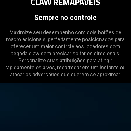
CLAW REMAPÁVEIS
visuals
in
Sempre no controle
this
video
Maximize seu desempenho com dois botões de
animation
macro adicionais, perfeitamente posicionados para
only
oferecer um maior controle aos jogadores com
support
pegada claw sem precisar soltar os direcionais.
what
Personalize suas atribuições para atingir
is
rapidamente os alvos, recarregar em um instante ou
spoken;
atacar os adversários que querem se aproximar.
the
visuals
do
not
provide
additional
information.