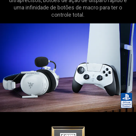
ultraprecisos, botões de ação de disparo rápido e
uma infinidade de botões de macro para ter o
controle total.
This