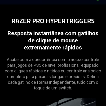
Description
not
RAZER PRO HYPERTRIGGERS
needed:
The
visuals
Resposta instantânea com gatilhos
in
de clique de mouse
this
extremamente rápidos
video
animation
Acabe com a concorrência com o nosso controle
only
para jogos de PS5 de nível profissional, equipado
support
com cliques rápidos e nítidos ou controle analógico
what
completo para puxadas longas e precisas. Defina
is
cada gatilho de forma independente, tudo com o
spoken;
toque de um switch.
the
visuals
do
not