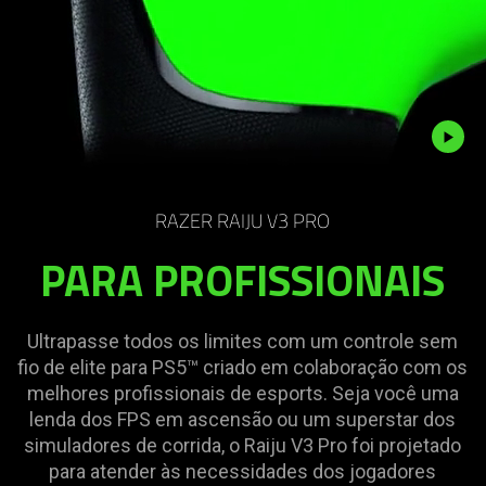
Description
not
RAZER RAIJU V3 PRO
needed:
PARA PROFISSIONAIS
The
visuals
in
Ultrapasse todos os limites com um controle sem
this
fio de elite para PS5™ criado em colaboração com os
video
melhores profissionais de esports. Seja você uma
animation
lenda dos FPS em ascensão ou um superstar dos
only
simuladores de corrida, o Raiju V3 Pro foi projetado
support
para atender às necessidades dos jogadores
what