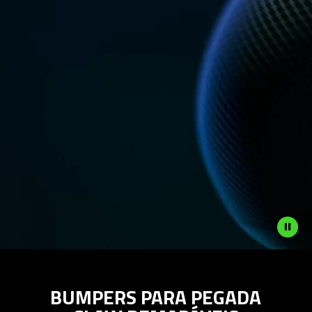
Description
not
BUMPERS PARA PEGADA
needed:
The