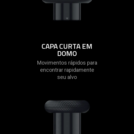
video
animation
only
support
what
is
CAPA CURTA EM
spoken;
DOMO
the
Movimentos rápidos para
visuals
encontrar rapidamente
do
seu alvo
not
provide
additional
information.