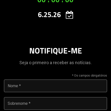
this
video
6.25.26
animation
only
support
what
is
spoken;
NOTIFIQUE-ME
the
visuals
Seja o primeiro a receber as notícias.
do
not
provide
additional
Nome
information.
Sobrenome