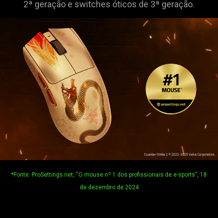
2ª geração e switches óticos de 3ª geração.
support
what
is
spoken;
the
visuals
do
not
provide
additional
information.
*Fonte: ProSettings.net, “O mouse nº 1 dos profissionais de e-sports”, 18
de dezembro de 2024