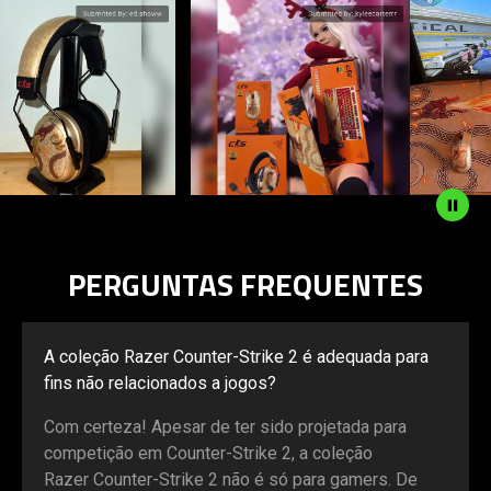
This
is
a
carousel
with
panning
animation.
Use
the
Play
and
PERGUNTAS FREQUENTES
Pause
button
to
A coleção Razer Counter-Strike 2 é adequada para
start
fins não relacionados a jogos?
and
stop
Com certeza! Apesar de ter sido projetada para
the
competição em Counter-Strike 2, a coleção
animation.
Razer Counter-Strike 2 não é só para gamers. De