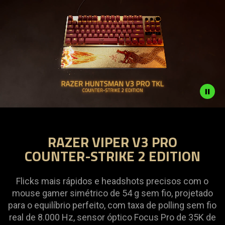
Description
not
RAZER VIPER V3 PRO
needed:
COUNTER-STRIKE 2 EDITION
The
visuals
in
Flicks mais rápidos e headshots precisos com o
this
mouse gamer simétrico de 54 g sem fio, projetado
video
para o equilíbrio perfeito, com taxa de polling sem fio
animation
real de 8.000 Hz, sensor óptico Focus Pro de 35K de
only