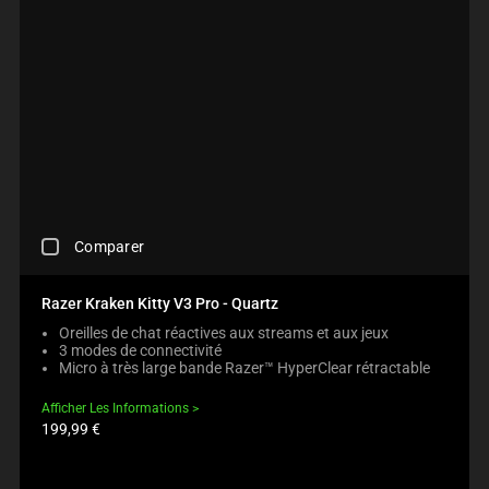
C
Comparer
H
E
C
Razer Kraken Kitty V3 Pro - Quartz
K
Oreilles de chat réactives aux streams et aux jeux
I
3 modes de connectivité
N
Micro à très large bande Razer™ HyperClear rétractable
G
A
Afficher Les Informations
C
Prix
199,99 €
O
du
M
produit:
P