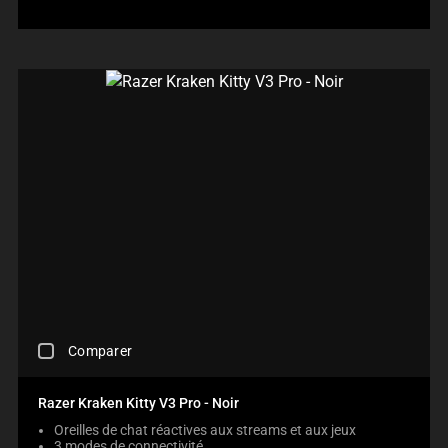
A
R
E
C
H
E
C
K
B
O
X
W
I
L
L
C
A
U
S
C
E
Comparer
H
C
E
O
C
N
Razer Kraken Kitty V3 Pro - Noir
K
T
Oreilles de chat réactives aux streams et aux jeux
I
E
3 modes de connectivité