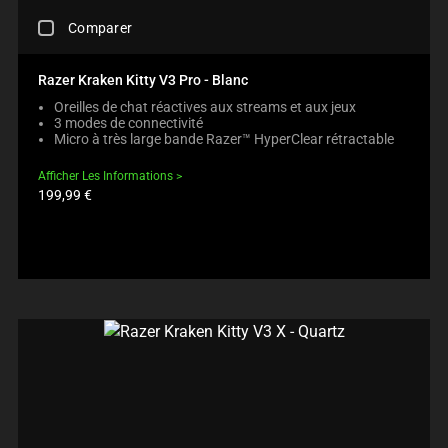
S
D
C
E
U
Comparer
H
C
C
E
O
T
C
N
S
Razer Kraken Kitty V3 Pro - Blanc
K
T
R
Oreilles de chat réactives aux streams et aux jeux
I
E
E
3 modes de connectivité
N
N
G
Micro à très large bande Razer™ HyperClear rétractable
G
T
I
A
T
O
Afficher Les Informations
C
O
N
Prix
199,99 €
O
A
B
du
M
P
produit:
E
P
P
L
A
E
O
R
A
W
E
R
.
C
I
C
H
N
H
E
T
E
C
H
C
K
E
K
B
C
I
O
O
N
X
M
G