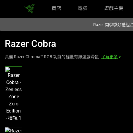
商店
電腦
遊戲主機
你目前位於
Taiwan (台灣)
的網站.
Razer 開學季好禮
Razer Cobra
具備 Razer Chroma™ RGB 功能的輕量有線遊戲滑鼠
了解更多
>
這
是
影
像
輪
播，
包
含
一