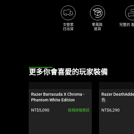
次營業

零風險 

完整的 
日出貨
退貨
This
更多你會喜愛的玩家裝備
is
a
carousel.
Razer Barracuda X Chroma - 
Razer DeathAdde
Use
Phantom White Edition
色
Next
產品價格:
產品價格:
NT$5,090
NT$6,290
檢視詳細資訊
and
Previous
buttons