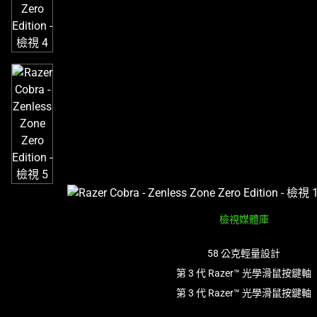
影
像
按
鈕
即
可
變
更
上
方
的
主
影
檢視媒體庫
像。
58 公克輕量設計
第 3 代 Razer™ 光學滑鼠按鍵軸
第 3 代 Razer™ 光學滑鼠按鍵軸