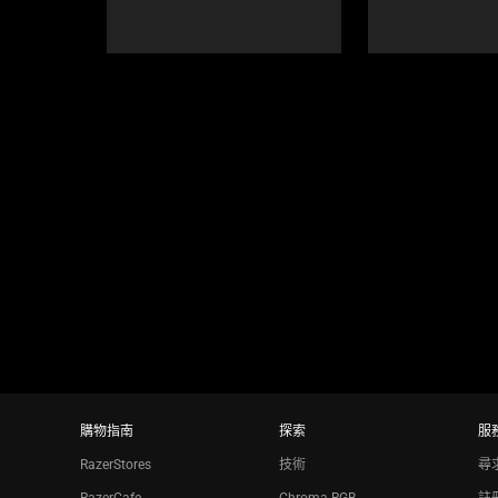
to
navigate,
or
jump
to
a
slide
using
the
slide
dots.
購物指南
探索
服
RazerStores
技術
尋