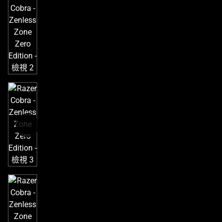
個
大
型
影
像
以
及
下
方
多
個
縮
圖。
選
擇
任
何
一
個