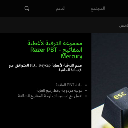
المجتمع
الدعم
لخص
مجموعة الترقية لأغطية
المفاتيح Razer PBT -
Mercury
طقم الترقية لأغطية PBT Keycap المتوافق مع
الإضاءة الخلفية
مادة PBT الفائقة
قولبة مزدوجة بخط رفيع للغاية
تعمل مع تصميمات لوحة المفاتيح الشائعة