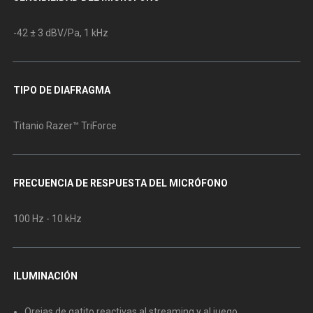
-42 ± 3 dBV/Pa, 1 kHz
TIPO DE DIAFRAGMA
Titanio Razer™ TriForce
FRECUENCIA DE RESPUESTA DEL MICRÓFONO
100 Hz - 10 kHz
ILUMINACIÓN
Orejas de gatito reactivas al streaming y al juego