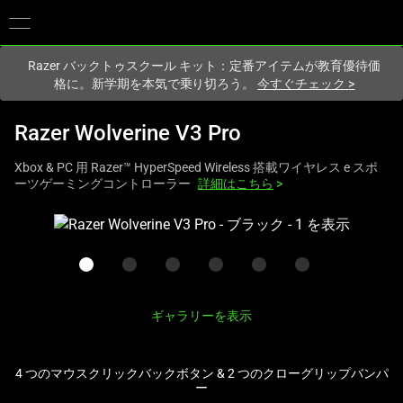
現在
Japan
サイトにアクセスしています.
Razer バックトゥスクール キット：定番アイテムが教育優待価
格に。新学期を本気で乗り切ろう。
今すぐチェック
>
Razer Wolverine V3 Pro
Xbox & PC 用 Razer™ HyperSpeed Wireless 搭載ワイヤレス e スポ
ーツゲーミングコントローラー
詳細はこちら
>
こ
れ
は、
次
の
ギャラリーを表示
1
つ
の
4 つのマウスクリックバックボタン & 2 つのクローグリップバンパ
ー
大