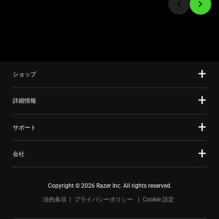
て、
to
上
a
の
slide
メ
using
イ
the
ン
slide
画
ショップ
dots.
像
を
詳細情報
変
更
サポート
す
る
会社
こ
と
が
Copyright © 2026 Razer Inc. All rights reserved.
で
法的条項
プライバシーポリシー
Cookie 設定
き
ま