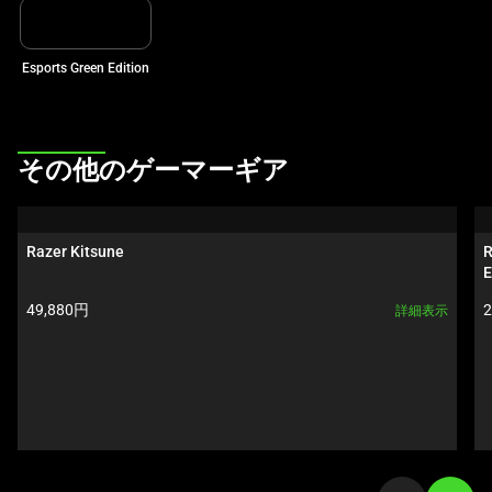
ル
ー
Esports Green Edition
セ
ル
で
す。
This
その他のゲーマーギア
任
is
意
a
の
carousel.
Razer Kitsune
R
画
Use
E
像
Next
製品価格:
49,880円
詳細表示
ボ
and
タ
Previous
ン
buttons
を
to
選
navigate,
択
or
し
jump