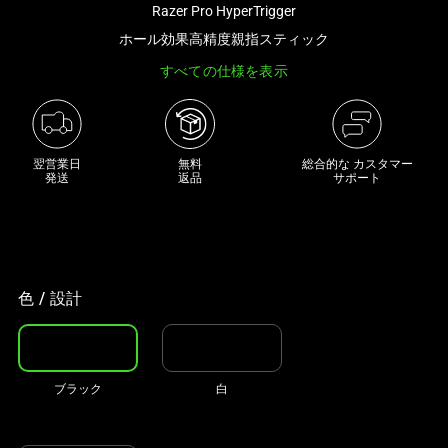
Razer Pro HyperTrigger
き
な
ホール効果高精度親指スティック
画
すべての仕様を表示
像
と
下
に
翌営業日

無料

総合的な カスタマー
発送
返品
サポート
一
連
の
サ
ム
色 / 設計
ネ
イ
ル
が
ブラック
白
あ
る
カ