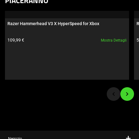
PIACERANNO
a
carousel.
Use
Razer Hammerhead V3 X HyperSpeed for Xbox
R
Next
and
Prezzo prodotto:
P
109,99 €
5
Mostra Dettagli
Previous
buttons
to
navigate,
or
jump
to
a
slide
using
the
slide
dots.
Negozio