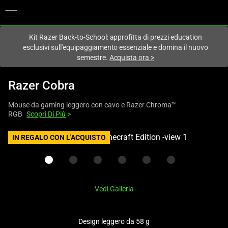
Al momento sei sul sito in:
Italy (Italia)
.
Kit Razer Back-to-School: approfitta di prezzi education
esclusivi sull'equipaggiamento essenziale e domina il nuovo
semestre.
Acquista ora
>
Razer Cobra
Mouse da gaming leggero con cavo e Razer Chroma™
RGB
Scopri Di Più
>
This
IN REGALO CON L'ACQUISTO
is
a
carousel
with
Vedi Galleria
one
large
image
Design leggero da 58 g