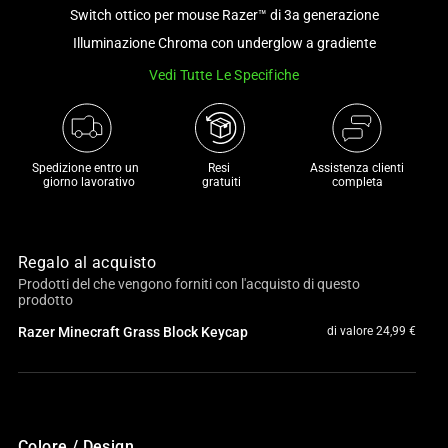
and
Switch ottico per mouse Razer™ di 3a generazione
a
Illuminazione Chroma con underglow a gradiente
track
Vedi Tutte Le Specifiche
of
thumbnails
below.
Select
Spedizione entro un 

Resi 

Assistenza clienti
any
 giorno lavorativo
 gratuiti
completa
of
the
image
Regalo al acquisto
buttons
Prodotti del che vengono forniti con l'acquisto di questo
to
prodotto
change
Razer Minecraft Grass Block Keycap
di valore 24,99 €
the
main
image
above.
Colore / Design