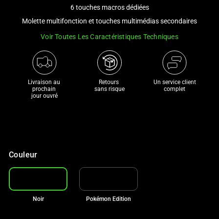
and
6 touches macros dédiées
a
Molette multifonction et touches multimédias secondaires
track
Voir Toutes Les Caractéristiques Techniques
of
thumbnails
below.
Select
Livraison au 
Retours 

Un service client
any
prochain 

sans risque
complet
jour ouvré
of
the
image
buttons
to
Couleur
change
the
main
image
Noir
Pokémon Edition
above.