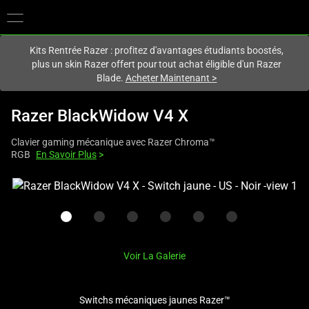
Vous êtes actuellement sur le site
France
.
Kits Rentrée Razer : profitez d'avantages étudiants boostés,
plus un skin Razer offert pour tout achat éligible d'un Razer
Blade.
Acheter Maintenant
>
Razer BlackWidow V4 X
Clavier gaming mécanique avec Razer Chroma™
RGB
En Savoir Plus
>
This
is
a
carousel
with
Voir La Galerie
one
large
image
Switchs mécaniques jaunes Razer™