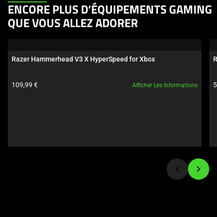
This
ENCORE PLUS D’ÉQUIPEMENTS GAMING
is
QUE VOUS ALLEZ ADORER
a
carousel.
Use
Razer Hammerhead V3 X HyperSpeed for Xbox
R
Next
and
Prix du produit:
P
109,99 €
5
Afficher Les Informations
Previous
buttons
to
navigate,
or
jump
to
a
slide
using
the
slide