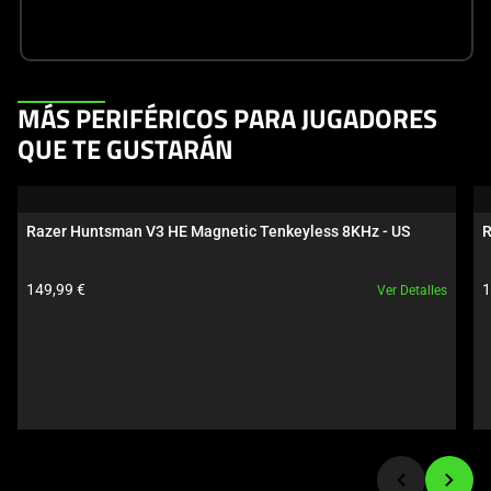
This
MÁS PERIFÉRICOS PARA JUGADORES
is
QUE TE GUSTARÁN
a
carousel.
Use
Razer Huntsman V3 HE Magnetic Tenkeyless 8KHz - US
R
Next
and
Precio del producto:
P
149,99 €
1
Ver Detalles
Previous
buttons
to
navigate,
or
jump
to
a