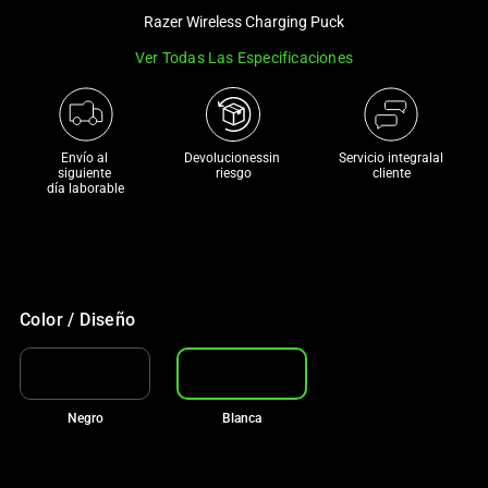
a
Razer Wireless Charging Puck
track
Ver Todas Las Especificaciones
of
thumbnails
below.
Select
Envío al 
Devolucionessin 
Servicio integralal
siguiente 

riesgo
cliente
any
día laborable
of
the
image
buttons
to
Color / Diseño
change
the
main
image
Negro
Blanca
above.