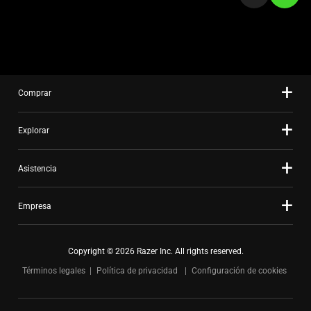
slide
using
the
slide
dots.
Comprar
Explorar
Asistencia
Empresa
Copyright © 2026 Razer Inc. All rights reserved.
Términos legales
Política de privacidad
Configuración de cookies