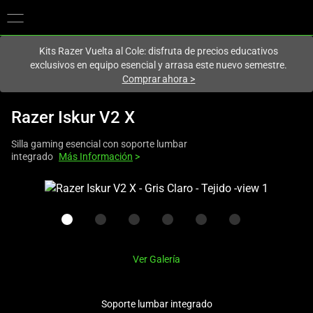
En este momento estás en el sitio de
Spain (España)
.
Kits Razer Vuelta al Cole: disfruta de precios educativos
exclusivos en equipo esencial y arrasa este nuevo semestre.
Comprar ahora
>
Razer Iskur V2 X
Silla gaming esencial con soporte lumbar
integrado
Más Información
>
This
is
a
carousel
with
Ver Galería
one
large
image
Soporte lumbar integrado