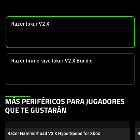
Razer Iskur V2 X
Razer Immersive Iskur V2 X Bundle
This
MÁS PERIFÉRICOS PARA JUGADORES
is
QUE TE GUSTARÁN
a
carousel.
Use
Razer Hammerhead V3 X HyperSpeed for Xbox
R
Next