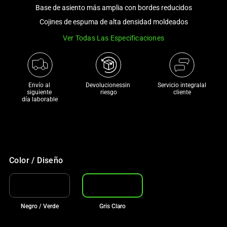
and
Base de asiento más amplia con bordes reducidos
a
Cojines de espuma de alta densidad moldeados
track
Ver Todas Las Especificaciones
of
thumbnails
below.
Select
Envío al 
Devolucionessin 
Servicio integralal
any
siguiente 

riesgo
cliente
día laborable
of
the
image
buttons
to
Color / Diseño
change
the
main
image
Negro / Verde
Gris Claro
above.