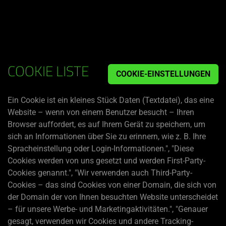
Du befindest dich aktuell auf der Website von
Deutschland
.
RAZER
COOKIE LISTE
COOKIE-EINSTELLUNGEN
COOKIE-
RICHTLINIE
Ein Cookie ist ein kleines Stück Daten (Textdatei), das eine
Website – wenn von einem Benutzer besucht – Ihren
Browser auffordert, es auf Ihrem Gerät zu speichern, um
sich an Informationen über Sie zu erinnern, wie z. B. Ihre
Spracheinstellung oder Login-Informationen.", "Diese
Cookies werden von uns gesetzt und werden First-Party-
Cookies genannt.", "Wir verwenden auch Third-Party-
Cookies – das sind Cookies von einer Domain, die sich von
der Domain der von Ihnen besuchten Website unterscheidet
– für unsere Werbe- und Marketingaktivitäten.", "Genauer
gesagt, verwenden wir Cookies und andere Tracking-