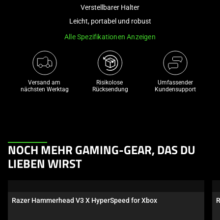
and
Verstellbarer Halter
a
Leicht, portabel und robust
track
Alle Spezifikationen Anzeigen
of
thumbnails
below.
Select
Versand am 
Risikolose 

Umfassender
any
nächsten Werktag
Rücksendung
Kundensupport
of
the
image
buttons
This
to
NOCH MEHR GAMING-GEAR, DAS DU
is
change
LIEBEN WIRST
a
the
carousel.
main
Use
image
Razer Hammerhead V3 X HyperSpeed for Xbox
R
Next
above.
and