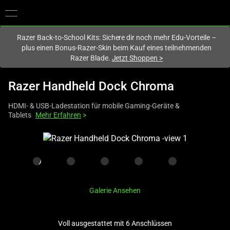
Du befindest dich aktuell auf der Website von
Deutschland
.
Razer Back-to-School Kits: Sichere dir noch mehr Edu-Vorteile –
plus einen Bonus-Razer-Skin beim Kauf eines teilnehmenden
Razer Blade.
Jetzt Shoppen
>
Razer Handheld Dock Chroma
HDMI- & USB-Ladestation für mobile Gaming-Geräte &
Tablets
Mehr Erfahren
>
This
is
a
carousel
with
Galerie Ansehen
one
large
image
Voll ausgestattet mit 6 Anschlüssen