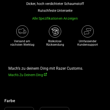
and
Dicker, hoch verdichteter Schaumstoff
a
Rutschfeste Unterseite
track
Alle Spezifikationen Anzeigen
of
thumbnails
below.
Select
Versand am 
Risikolose 

Umfassender
any
nächsten Werktag
Rücksendung
Kundensupport
of
the
image
buttons
Mach’s zu deinem Ding mit Razer Customs.
to
Mach's Zu Deinem Ding
change
the
main
image
Farbe
above.