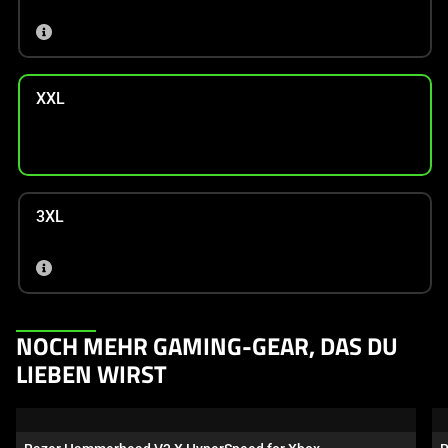
XXL
3XL
This
NOCH MEHR GAMING-GEAR, DAS DU
is
LIEBEN WIRST
a
carousel.
Use