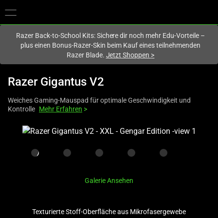
Du befindest dich aktuell auf der Website von
Deutschland
.
Razer Back-to-School Kits: Sichere dir noch mehr Edu-Vorteile –
plus einen Bonus-Razer-Skin beim Kauf eines teilnehmenden
Razer Blade.
Jetzt Shoppen
>
Razer Gigantus V2
Weiches Gaming-Mauspad für optimale Geschwindigkeit und
Kontrolle
Mehr Erfahren
>
This
is
a
carousel
with
Galerie Ansehen
one
large
image
Texturierte Stoff-Oberfläche aus Mikrofasergewebe