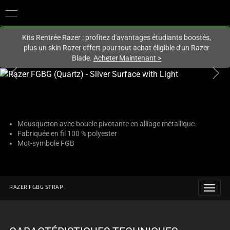
Vous êtes actuellement sur le site
Canada
.
Kits Rentrée Razer : profitez d'avantages étudiants boostés,
plus un skin Razer offert pour tout achat éligible d'un Razer
Blade.
Acheter Maintenant
>
This
is
a
carousel
with
Mousqueton avec boucle pivotante en alliage métallique
Fabriquée en fil 100 % polyester
one
Mot-symbole FGB
large
image
and
a
RAZER FGBG STRAP
track
of
thumbnails