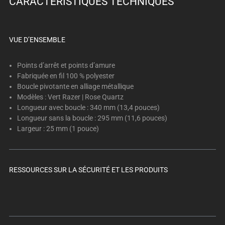
CARACTÉRISTIQUES TECHNIQUES
below.
Select
any
of
VUE D’ENSEMBLE
the
image
Points d’arrêt et points d’amure
buttons
Fabriquée en fil 100 % polyester
Boucle pivotante en alliage métallique
to
Modèles : Vert Razer | Rose Quartz
change
Longueur avec boucle : 340 mm (13,4 pouces)
the
Longueur sans la boucle : 295 mm (11,6 pouces)
main
Largeur : 25 mm (1 pouce)
image
above.
RESSOURCES SUR LA SÉCURITÉ ET LES PRODUITS