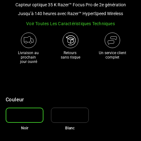
and
Capteur optique 35 K Razer™ Focus Pro de 2e génération
a
Jusqu’à 140 heures avec Razer™ HyperSpeed Wireless
track
Voir Toutes Les Caractéristiques Techniques
of
thumbnails
below.
Select
Livraison au 
Retours 

Un service client
any
prochain 

sans risque
complet
jour ouvré
of
the
image
buttons
to
Couleur
change
the
main
image
Noir
Blanc
above.