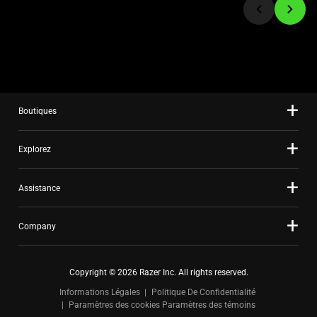
a
slide
using
the
slide
dots.
Boutiques
Explorez
Assistance
Company
Copyright © 2026 Razer Inc. All rights reserved.
Informations Légales
Politique De Confidentialité
Paramètres des cookies
Paramètres des témoins