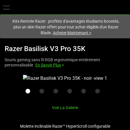
Vous êtes actuellement sur le site
Canada
.
Kits Rentrée Razer : profitez d'avantages étudiants boostés,
plus un skin Razer offert pour tout achat éligible d'un Razer
Blade.
Acheter Maintenant
>
Razer Basilisk V3 Pro 35K
Souris gaming sans fil RGB ergonomique entièrement
personnalisable
En Savoir Plus
>
This
is
a
carousel
with
Voir La Galerie
one
large
image
Molette inclinable Razer™ HyperScroll configurable